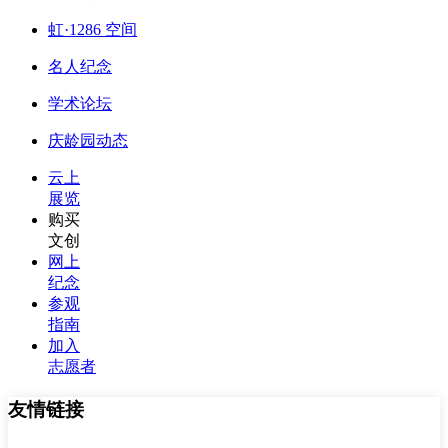
虹·1286 空间
名人纪念
学术论坛
庆龄园动态
云上
展览
购买
文创
网上
纪念
参观
指南
加入
志愿者
友情链接