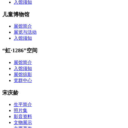
入馆须知
儿童博物馆
展馆简介
展览与活动
入馆须知
“虹·1286”空间
展馆简介
入馆须知
展馆掠影
党群中心
宋庆龄
生平简介
照片集
影音资料
文物展示